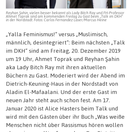
Nor
im
Reyhan Şahin, vielen besser bekannt als Lady Bitch Ray und FH-Professor
De
Ahmet Toprak sind am kommenden Freitag zu Gast beim „Talk im DKH“
un
in der Nordstadt. Fotos: Carlos Fernandez Laser/Marcus Heine
Jan
„Yalla Feminismus!“ versus „Muslimisch,
männlich, desintegriert“: Beim nächsten „Talk
im DKH“ sind am Freitag, 20. Dezember 2019
um 19 Uhr, Ahmet Toprak und Reyhan Şahin
aka Lady Bitch Ray mit ihren aktuellen
Büchern zu Gast. Moderiert wird der Abend im
Dietrich-Keuning-Haus in der Nordstadt von
Aladin El-Mafaalani. Und der erste Gast im
neuen Jahr steht auch schon fest. Am 17.
Januar 2020 ist Alice Hasters beim Talk und
wird mit den Gästen über ihr Buch „Was weiße
Menschen nicht über Rassismus hören wollen