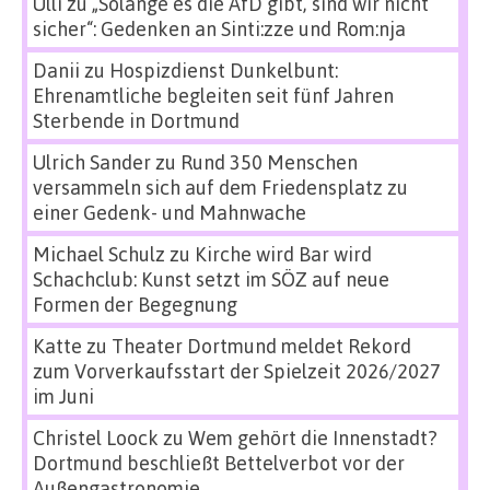
Ulli
zu
„Solange es die AfD gibt, sind wir nicht
sicher“: Gedenken an Sinti:zze und Rom:nja
Danii
zu
Hospizdienst Dunkelbunt:
Ehrenamtliche begleiten seit fünf Jahren
Sterbende in Dortmund
Ulrich Sander
zu
Rund 350 Menschen
versammeln sich auf dem Friedensplatz zu
einer Gedenk- und Mahnwache
Michael Schulz
zu
Kirche wird Bar wird
Schachclub: Kunst setzt im SÖZ auf neue
Formen der Begegnung
Katte
zu
Theater Dortmund meldet Rekord
zum Vorverkaufsstart der Spielzeit 2026/2027
im Juni
Christel Loock
zu
Wem gehört die Innenstadt?
Dortmund beschließt Bettelverbot vor der
Außengastronomie