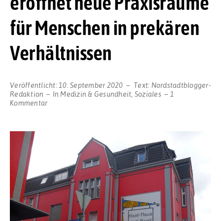
eröffnet neue Praxisräume
für Menschen in prekären
Verhältnissen
Veröffentlicht:
10. September 2020
Text:
Nordstadtblogger-
Redaktion
In
Medizin & Gesundheit
,
Soziales
1
zu
Kommentar
Medizinische
Versorgung
bleibt
gesichert:
Gast-
Haus
eröffnet
neue
Praxisräume
für
Menschen
in
prekären