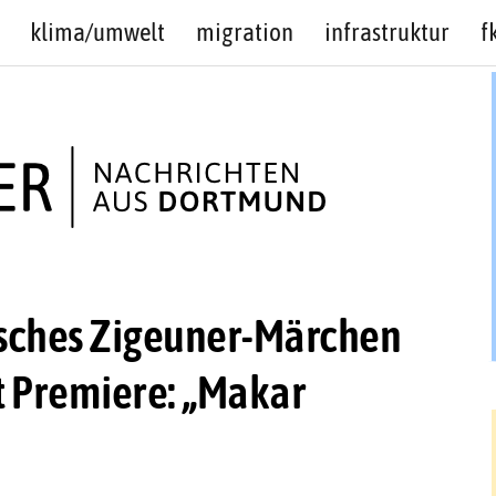
klima/umwelt
migration
infrastruktur
f
risches Zigeuner-Märchen
t Premiere: „Makar