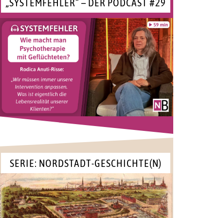
„SYSTEMFEHLER“ – DER PODCAST #29
SERIE: NORDSTADT-GESCHICHTE(N)