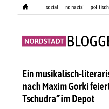
Skip
sozial
no nazis!
politisch
to
content
Ein musikalisch-litera
nach Maxim Gorki feier
Tschudra” im Depot