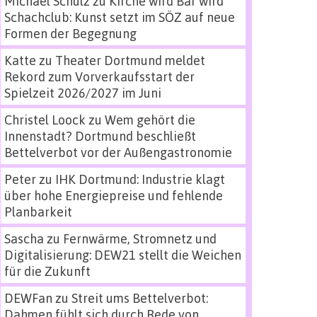
Michael Schulz
zu
Kirche wird Bar wird
Schachclub: Kunst setzt im SÖZ auf neue
Formen der Begegnung
Katte
zu
Theater Dortmund meldet
Rekord zum Vorverkaufsstart der
Spielzeit 2026/2027 im Juni
Christel Loock
zu
Wem gehört die
Innenstadt? Dortmund beschließt
Bettelverbot vor der Außengastronomie
Peter
zu
IHK Dortmund: Industrie klagt
über hohe Energiepreise und fehlende
Planbarkeit
Sascha
zu
Fernwärme, Stromnetz und
Digitalisierung: DEW21 stellt die Weichen
für die Zukunft
DEWFan
zu
Streit ums Bettelverbot:
Dahmen fühlt sich durch Rede von