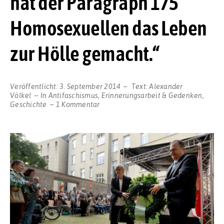
hat der Paragraph 175
Homosexuellen das Leben
zur Hölle gemacht.“
Veröffentlicht:
3. September 2014
Text:
Alexander
Völkel
In
Antifaschismus
,
Erinnerungsarbeit & Gedenken
,
zu
Geschichte
1 Kommentar
SLADO-
Gedenken
–
Siekmann:
„123
Jahre
lang
hat
der
Paragraph
175
Homosexuellen
das