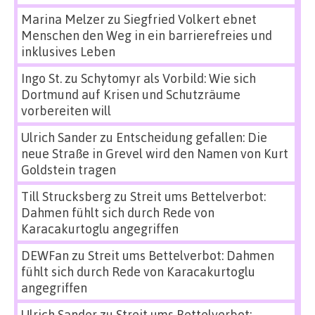
Marina Melzer
zu
Siegfried Volkert ebnet
Menschen den Weg in ein barrierefreies und
inklusives Leben
Ingo St.
zu
Schytomyr als Vorbild: Wie sich
Dortmund auf Krisen und Schutzräume
vorbereiten will
Ulrich Sander
zu
Entscheidung gefallen: Die
neue Straße in Grevel wird den Namen von Kurt
Goldstein tragen
Till Strucksberg
zu
Streit ums Bettelverbot:
Dahmen fühlt sich durch Rede von
Karacakurtoglu angegriffen
DEWFan
zu
Streit ums Bettelverbot: Dahmen
fühlt sich durch Rede von Karacakurtoglu
angegriffen
Ulrich Sander
zu
Streit ums Bettelverbot: