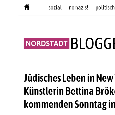
Skip
sozial
no nazis!
politisch
to
content
Jüdisches Leben in New
Künstlerin Bettina Brök
kommenden Sonntag in