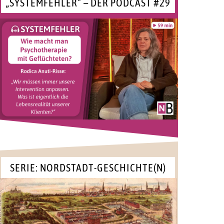
„SYSTEMFEHLER“ – DER PODCAST #29
SERIE: NORDSTADT-GESCHICHTE(N)