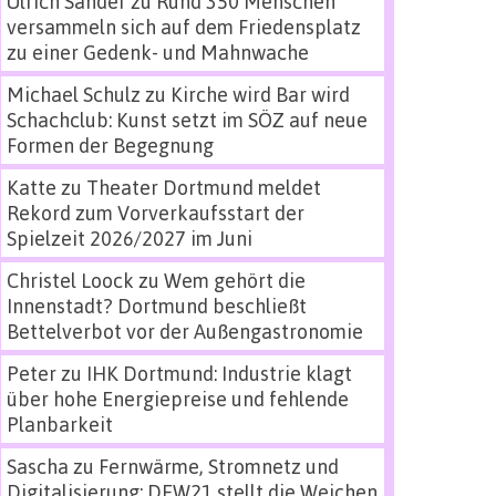
Ulrich Sander
zu
Rund 350 Menschen
versammeln sich auf dem Friedensplatz
zu einer Gedenk- und Mahnwache
Michael Schulz
zu
Kirche wird Bar wird
Schachclub: Kunst setzt im SÖZ auf neue
Formen der Begegnung
Katte
zu
Theater Dortmund meldet
Rekord zum Vorverkaufsstart der
Spielzeit 2026/2027 im Juni
Christel Loock
zu
Wem gehört die
Innenstadt? Dortmund beschließt
Bettelverbot vor der Außengastronomie
Peter
zu
IHK Dortmund: Industrie klagt
über hohe Energiepreise und fehlende
Planbarkeit
Sascha
zu
Fernwärme, Stromnetz und
Digitalisierung: DEW21 stellt die Weichen