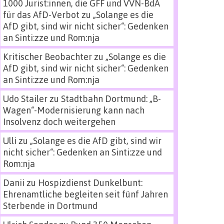
1000 Jurist:innen, die GFF und VVN-BdA
für das AfD-Verbot
zu
„Solange es die
AfD gibt, sind wir nicht sicher“: Gedenken
an Sinti:zze und Rom:nja
Kritischer Beobachter
zu
„Solange es die
AfD gibt, sind wir nicht sicher“: Gedenken
an Sinti:zze und Rom:nja
Udo Stailer
zu
Stadtbahn Dortmund: „B-
Wagen“-Modernisierung kann nach
Insolvenz doch weitergehen
Ulli
zu
„Solange es die AfD gibt, sind wir
nicht sicher“: Gedenken an Sinti:zze und
Rom:nja
Danii
zu
Hospizdienst Dunkelbunt:
Ehrenamtliche begleiten seit fünf Jahren
Sterbende in Dortmund