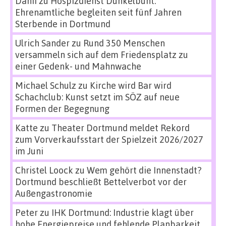
Danii
zu
Hospizdienst Dunkelbunt:
Ehrenamtliche begleiten seit fünf Jahren
Sterbende in Dortmund
Ulrich Sander
zu
Rund 350 Menschen
versammeln sich auf dem Friedensplatz zu
einer Gedenk- und Mahnwache
Michael Schulz
zu
Kirche wird Bar wird
Schachclub: Kunst setzt im SÖZ auf neue
Formen der Begegnung
Katte
zu
Theater Dortmund meldet Rekord
zum Vorverkaufsstart der Spielzeit 2026/2027
im Juni
Christel Loock
zu
Wem gehört die Innenstadt?
Dortmund beschließt Bettelverbot vor der
Außengastronomie
Peter
zu
IHK Dortmund: Industrie klagt über
hohe Energiepreise und fehlende Planbarkeit