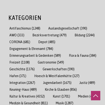
KATEGORIEN
Antifaschismus
(1248)
Auslandsgesellschaft
(390)
AWO
(333)
Bezirksvertretung
(479)
Bildung
(2244)
CORONA
(681)
Depot
(485)
Engagement & Ehrenamt
(784)
Erinnerungsarbeit & Gedenken
(589)
Flora & Fauna
(384)
Freizeit
(1108)
Gastronomie
(549)
Geschichte
(1376)
Gewerkschaften
(590)
Hafen
(371)
Hoesch & Westfalenhütte
(327)
Integration
(2267)
Jugendarbeit
(1675)
Justiz
(489)
Keuning-Haus
(489)
Kirche & Glauben
(856)
Kultur & Kreatives
(4352)
Kunst
(1701)
Medien
(471)
Medizin & Gesundheit
(811)
Musik
(1287)