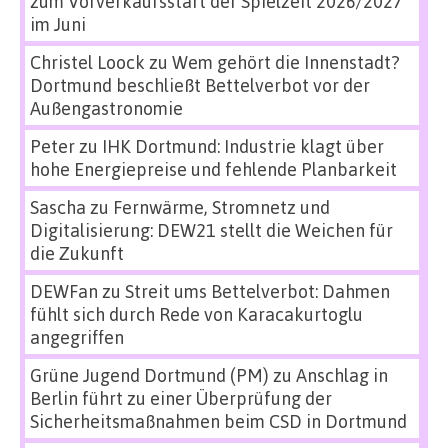
zum Vorverkaufsstart der Spielzeit 2026/2027
im Juni
Christel Loock
zu
Wem gehört die Innenstadt?
Dortmund beschließt Bettelverbot vor der
Außengastronomie
Peter
zu
IHK Dortmund: Industrie klagt über
hohe Energiepreise und fehlende Planbarkeit
Sascha
zu
Fernwärme, Stromnetz und
Digitalisierung: DEW21 stellt die Weichen für
die Zukunft
DEWFan
zu
Streit ums Bettelverbot: Dahmen
fühlt sich durch Rede von Karacakurtoglu
angegriffen
Grüne Jugend Dortmund (PM)
zu
Anschlag in
Berlin führt zu einer Überprüfung der
Sicherheitsmaßnahmen beim CSD in Dortmund