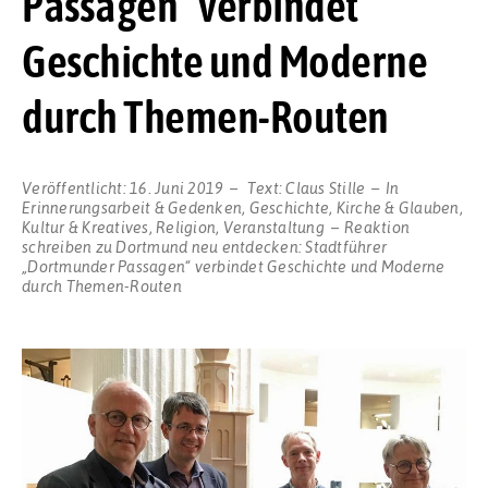
Passagen“ verbindet
Geschichte und Moderne
durch Themen-Routen
Veröffentlicht:
16. Juni 2019
Text:
Claus Stille
In
Erinnerungsarbeit & Gedenken
,
Geschichte
,
Kirche & Glauben
,
Kultur & Kreatives
,
Religion
,
Veranstaltung
Reaktion
schreiben
zu Dortmund neu entdecken: Stadtführer
„Dortmunder Passagen“ verbindet Geschichte und Moderne
durch Themen-Routen