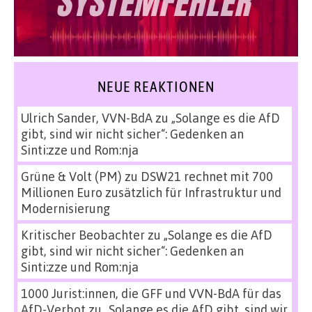
NEUE REAKTIONEN
Ulrich Sander, VVN-BdA
zu
„Solange es die AfD
gibt, sind wir nicht sicher“: Gedenken an
Sinti:zze und Rom:nja
Grüne & Volt (PM)
zu
DSW21 rechnet mit 700
Millionen Euro zusätzlich für Infrastruktur und
Modernisierung
Kritischer Beobachter
zu
„Solange es die AfD
gibt, sind wir nicht sicher“: Gedenken an
Sinti:zze und Rom:nja
1000 Jurist:innen, die GFF und VVN-BdA für das
AfD-Verbot
zu
„Solange es die AfD gibt, sind wir