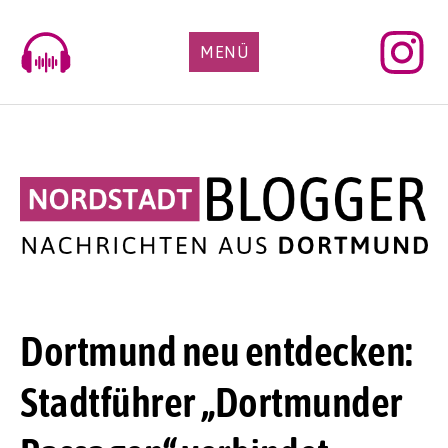
Skip
to
MENÜ
content
Dortmund neu entdecken:
Stadtführer „Dortmunder