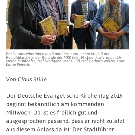
Die HerausgeberInnen des Stadtführers vor einem Modell der
Reinoldikirche in der Rotunde des MKK (v.li.): Michael Küstermann, Dr.
Stefan Mühlhofer, Prof. Wolfgang Sonne und Prof. Barbara Welzel. Foto:
Katrin Pinetzki
Von Claus Stille
Der Deutsche Evangelische Kirchentag 2019
beginnt bekanntlich am kommenden
Mittwoch. Da ist es freilich gut und
ausgesprochen passend, dass er nicht zuletzt
aus diesem Anlass da ist: Der Stadtführer