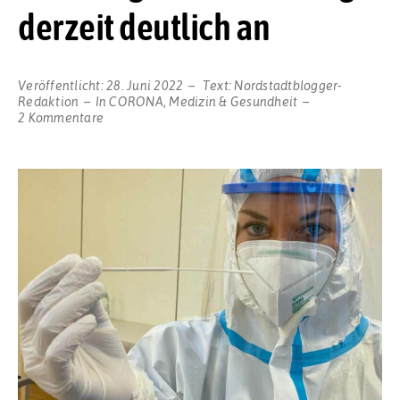
derzeit deutlich an
Veröffentlicht:
28. Juni 2022
Text:
Nordstadtblogger-
Redaktion
In
CORONA
,
Medizin & Gesundheit
zu
2 Kommentare
Die
7-
Tage-
Inzidenz
steigt
derzeit
deutlich
an