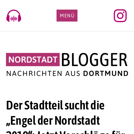
Skip
to
MENÜ
content
Der Stadtteil sucht die
„Engel der Nordstadt