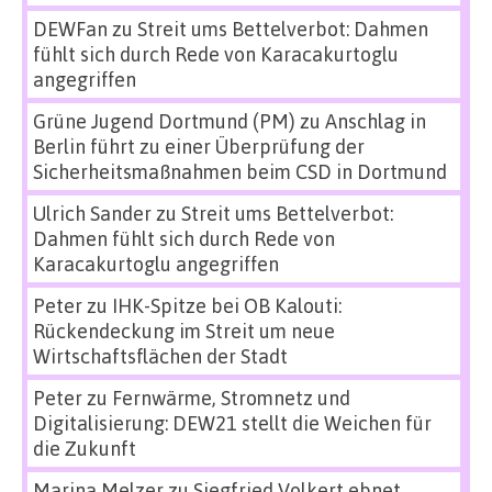
DEWFan
zu
Streit ums Bettelverbot: Dahmen
fühlt sich durch Rede von Karacakurtoglu
angegriffen
Grüne Jugend Dortmund (PM)
zu
Anschlag in
Berlin führt zu einer Überprüfung der
Sicherheitsmaßnahmen beim CSD in Dortmund
Ulrich Sander
zu
Streit ums Bettelverbot:
Dahmen fühlt sich durch Rede von
Karacakurtoglu angegriffen
Peter
zu
IHK-Spitze bei OB Kalouti:
Rückendeckung im Streit um neue
Wirtschaftsflächen der Stadt
Peter
zu
Fernwärme, Stromnetz und
Digitalisierung: DEW21 stellt die Weichen für
die Zukunft
Marina Melzer
zu
Siegfried Volkert ebnet