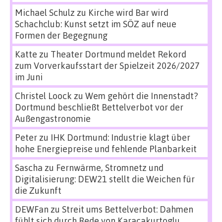
Michael Schulz
zu
Kirche wird Bar wird
Schachclub: Kunst setzt im SÖZ auf neue
Formen der Begegnung
Katte
zu
Theater Dortmund meldet Rekord
zum Vorverkaufsstart der Spielzeit 2026/2027
im Juni
Christel Loock
zu
Wem gehört die Innenstadt?
Dortmund beschließt Bettelverbot vor der
Außengastronomie
Peter
zu
IHK Dortmund: Industrie klagt über
hohe Energiepreise und fehlende Planbarkeit
Sascha
zu
Fernwärme, Stromnetz und
Digitalisierung: DEW21 stellt die Weichen für
die Zukunft
DEWFan
zu
Streit ums Bettelverbot: Dahmen
fühlt sich durch Rede von Karacakurtoglu