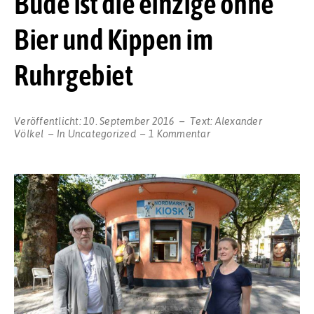
Bude ist die einzige ohne
Bier und Kippen im
Ruhrgebiet
Veröffentlicht:
10. September 2016
Text:
Alexander
zu
Völkel
In
Uncategorized
1 Kommentar
Der
Nordmarkt-
Kiosk
ist
ein
Unikum:
Die
Nordstadt-
Bude
ist
die
einzige
ohne
Bier