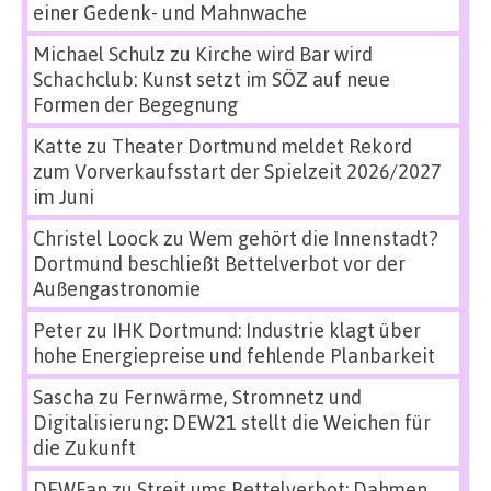
einer Gedenk- und Mahnwache
Michael Schulz
zu
Kirche wird Bar wird
Schachclub: Kunst setzt im SÖZ auf neue
Formen der Begegnung
Katte
zu
Theater Dortmund meldet Rekord
zum Vorverkaufsstart der Spielzeit 2026/2027
im Juni
Christel Loock
zu
Wem gehört die Innenstadt?
Dortmund beschließt Bettelverbot vor der
Außengastronomie
Peter
zu
IHK Dortmund: Industrie klagt über
hohe Energiepreise und fehlende Planbarkeit
Sascha
zu
Fernwärme, Stromnetz und
Digitalisierung: DEW21 stellt die Weichen für
die Zukunft
DEWFan
zu
Streit ums Bettelverbot: Dahmen