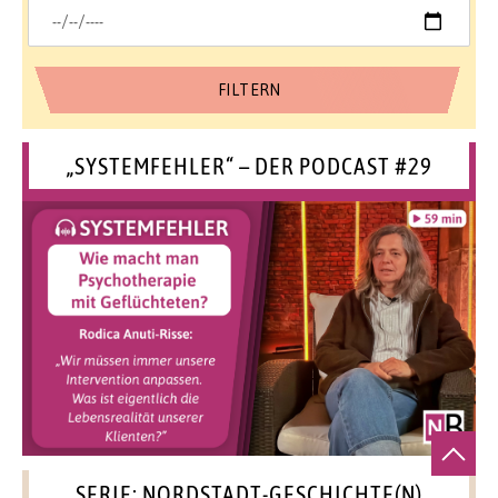
„SYSTEMFEHLER“ – DER PODCAST #29
SERIE: NORDSTADT-GESCHICHTE(N)