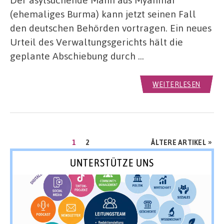
(ehemaliges Burma) kann jetzt seinen Fall
den deutschen Behörden vortragen. Ein neues
Urteil des Verwaltungsgerichts hält die
geplante Abschiebung durch …
WEITERLESEN
Seitennummerierung
SEITE
SEITE
»
1
2
ÄLTERE ARTIKEL
der
UNTERSTÜTZE UNS
Beiträge