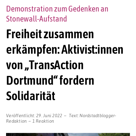
Demonstration zum Gedenken an
Stonewall-Aufstand
Freiheit zusammen
erkämpfen: Aktivist:innen
von „TransAction
Dortmund“ fordern
Solidarität
Veröffentlicht:
29. Juni 2022
Text:
Nordstadtblogger-
Redaktion
1 Reaktion