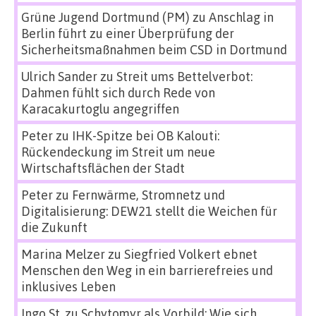
Grüne Jugend Dortmund (PM)
zu
Anschlag in
Berlin führt zu einer Überprüfung der
Sicherheitsmaßnahmen beim CSD in Dortmund
Ulrich Sander
zu
Streit ums Bettelverbot:
Dahmen fühlt sich durch Rede von
Karacakurtoglu angegriffen
Peter
zu
IHK-Spitze bei OB Kalouti:
Rückendeckung im Streit um neue
Wirtschaftsflächen der Stadt
Peter
zu
Fernwärme, Stromnetz und
Digitalisierung: DEW21 stellt die Weichen für
die Zukunft
Marina Melzer
zu
Siegfried Volkert ebnet
Menschen den Weg in ein barrierefreies und
inklusives Leben
Ingo St.
zu
Schytomyr als Vorbild: Wie sich