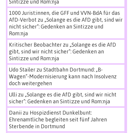
Sinti:zze und Rom:nja
1000 Jurist:innen, die GFF und VVN-BdA für das
AfD-Verbot
zu
„Solange es die AfD gibt, sind wir
nicht sicher“: Gedenken an Sinti:zze und
Rom:nja
Kritischer Beobachter
zu
„Solange es die AfD
gibt, sind wir nicht sicher“: Gedenken an
Sinti:zze und Rom:nja
Udo Stailer
zu
Stadtbahn Dortmund: „B-
Wagen“-Modernisierung kann nach Insolvenz
doch weitergehen
Ulli
zu
„Solange es die AfD gibt, sind wir nicht
sicher“: Gedenken an Sinti:zze und Rom:nja
Danii
zu
Hospizdienst Dunkelbunt:
Ehrenamtliche begleiten seit fünf Jahren
Sterbende in Dortmund