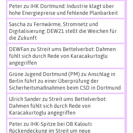
Peter
zu
IHK Dortmund: Industrie klagt über
hohe Energiepreise und fehlende Planbarkeit
Sascha
zu
Fernwärme, Stromnetz und
Digitalisierung: DEW21 stellt die Weichen für
die Zukunft
DEWFan
zu
Streit ums Bettelverbot: Dahmen
fühlt sich durch Rede von Karacakurtoglu
angegriffen
Grüne Jugend Dortmund (PM)
zu
Anschlag in
Berlin führt zu einer Überprüfung der
Sicherheitsmaßnahmen beim CSD in Dortmund
Ulrich Sander
zu
Streit ums Bettelverbot:
Dahmen fühlt sich durch Rede von
Karacakurtoglu angegriffen
Peter
zu
IHK-Spitze bei OB Kalouti:
Rückendeckung im Streit um neue