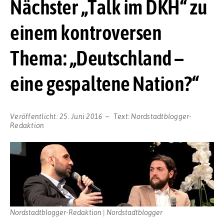
Nächster „Talk im DKH“ zu
einem kontroversen
Thema: „Deutschland –
eine gespaltene Nation?“
Veröffentlicht:
25. Juni 2016
Text:
Nordstadtblogger-
Redaktion
Nordstadtblogger-Redaktion | Nordstadtblogger