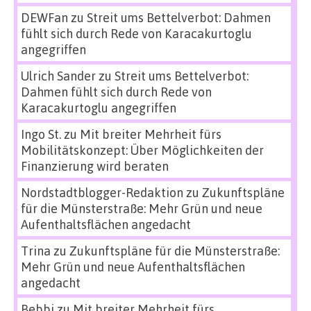
DEWFan
zu
Streit ums Bettelverbot: Dahmen
fühlt sich durch Rede von Karacakurtoglu
angegriffen
Ulrich Sander
zu
Streit ums Bettelverbot:
Dahmen fühlt sich durch Rede von
Karacakurtoglu angegriffen
Ingo St.
zu
Mit breiter Mehrheit fürs
Mobilitätskonzept: Über Möglichkeiten der
Finanzierung wird beraten
Nordstadtblogger-Redaktion
zu
Zukunftspläne
für die Münsterstraße: Mehr Grün und neue
Aufenthaltsflächen angedacht
Trina
zu
Zukunftspläne für die Münsterstraße:
Mehr Grün und neue Aufenthaltsflächen
angedacht
Bebbi
zu
Mit breiter Mehrheit fürs