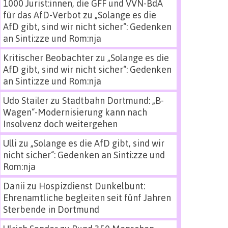
1000 Jurist:innen, die GFF und VVN-BdA
für das AfD-Verbot
zu
„Solange es die
AfD gibt, sind wir nicht sicher“: Gedenken
an Sinti:zze und Rom:nja
Kritischer Beobachter
zu
„Solange es die
AfD gibt, sind wir nicht sicher“: Gedenken
an Sinti:zze und Rom:nja
Udo Stailer
zu
Stadtbahn Dortmund: „B-
Wagen“-Modernisierung kann nach
Insolvenz doch weitergehen
Ulli
zu
„Solange es die AfD gibt, sind wir
nicht sicher“: Gedenken an Sinti:zze und
Rom:nja
Danii
zu
Hospizdienst Dunkelbunt:
Ehrenamtliche begleiten seit fünf Jahren
Sterbende in Dortmund