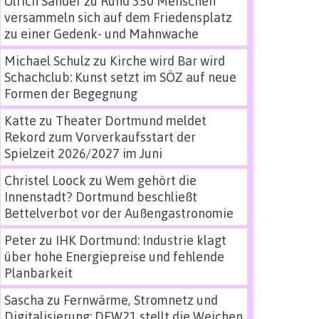
Ulrich Sander
zu
Rund 350 Menschen
versammeln sich auf dem Friedensplatz
zu einer Gedenk- und Mahnwache
Michael Schulz
zu
Kirche wird Bar wird
Schachclub: Kunst setzt im SÖZ auf neue
Formen der Begegnung
Katte
zu
Theater Dortmund meldet
Rekord zum Vorverkaufsstart der
Spielzeit 2026/2027 im Juni
Christel Loock
zu
Wem gehört die
Innenstadt? Dortmund beschließt
Bettelverbot vor der Außengastronomie
Peter
zu
IHK Dortmund: Industrie klagt
über hohe Energiepreise und fehlende
Planbarkeit
Sascha
zu
Fernwärme, Stromnetz und
Digitalisierung: DEW21 stellt die Weichen