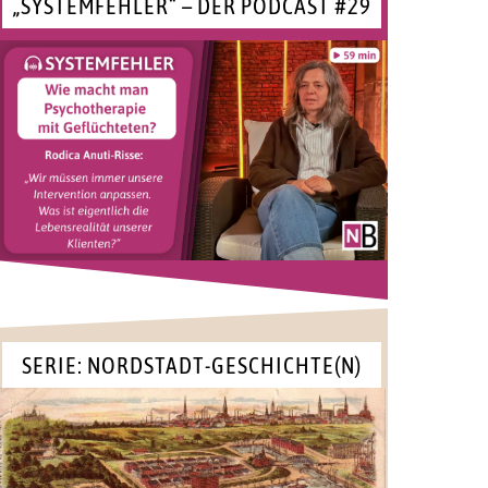
„SYSTEMFEHLER“ – DER PODCAST #29
SERIE: NORDSTADT-GESCHICHTE(N)