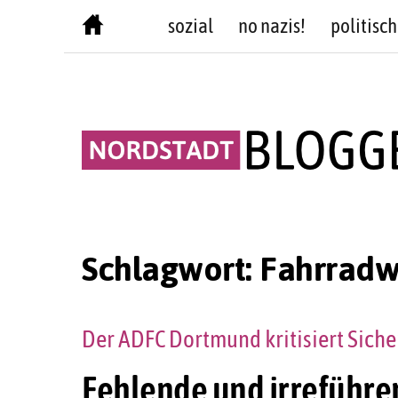
Skip
sozial
no nazis!
politisch
to
content
Schlagwort:
Fahrrad
Der ADFC Dortmund kritisiert Siche
Fehlende und irreführ