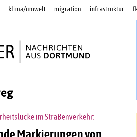
klima/umwelt
migration
infrastruktur
f
weg
rheitslücke im Straßenverkehr:
ende Markierungen von