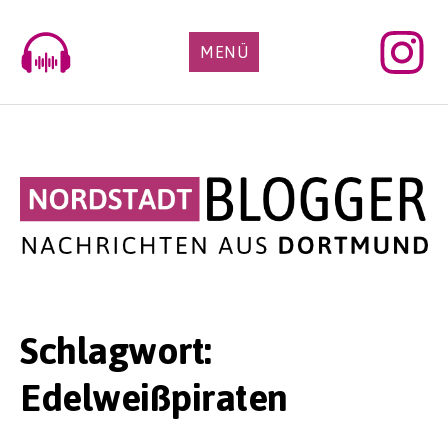
Skip
to
MENÜ
content
Schlagwort:
Edelweißpiraten