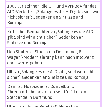
1000 Jurist:innen, die GFF und VVN-BdA für das
AfD-Verbot
zu
„Solange es die AfD gibt, sind wir
nicht sicher“: Gedenken an Sinti:zze und
Rom:nja
Kritischer Beobachter
zu
„Solange es die AfD
gibt, sind wir nicht sicher“: Gedenken an
Sinti:zze und Rom:nja
Udo Stailer
zu
Stadtbahn Dortmund: „B-
Wagen“-Modernisierung kann nach Insolvenz
doch weitergehen
Ulli
zu
„Solange es die AfD gibt, sind wir nicht
sicher“: Gedenken an Sinti:zze und Rom:nja
Danii
zu
Hospizdienst Dunkelbunt:
Ehrenamtliche begleiten seit fünf Jahren
Sterbende in Dortmund
Ulrich Sander
zu
Rund 350 Menschen