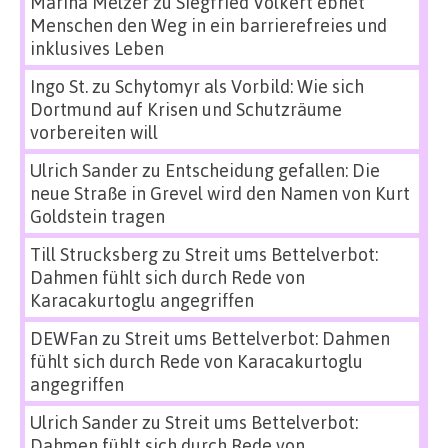
Marina Melzer
zu
Siegfried Volkert ebnet
Menschen den Weg in ein barrierefreies und
inklusives Leben
Ingo St.
zu
Schytomyr als Vorbild: Wie sich
Dortmund auf Krisen und Schutzräume
vorbereiten will
Ulrich Sander
zu
Entscheidung gefallen: Die
neue Straße in Grevel wird den Namen von Kurt
Goldstein tragen
Till Strucksberg
zu
Streit ums Bettelverbot:
Dahmen fühlt sich durch Rede von
Karacakurtoglu angegriffen
DEWFan
zu
Streit ums Bettelverbot: Dahmen
fühlt sich durch Rede von Karacakurtoglu
angegriffen
Ulrich Sander
zu
Streit ums Bettelverbot:
Dahmen fühlt sich durch Rede von