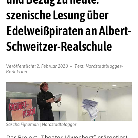
szenische Lesung über
Edelweißpiraten an Albert-
Schweitzer-Realschule
Veröffentlicht:
2. Februar 2020
Text:
Nordstadtblogger-
Redaktion
Sascha Fijneman | Nordstadtblogger
Das Projekt „Theater Löwenherz“ präsentiert