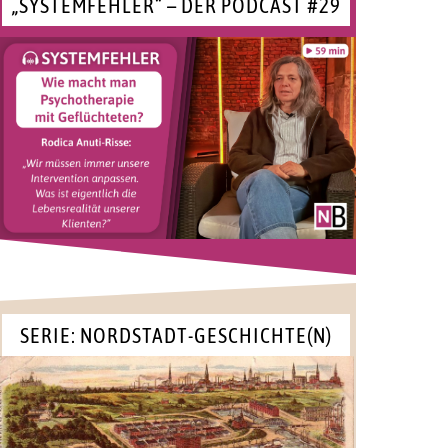
„SYSTEMFEHLER“ – DER PODCAST #29
SERIE: NORDSTADT-GESCHICHTE(N)