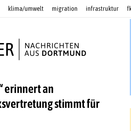
klima/umwelt
migration
infrastruktur
f
 erinnert an
svertretung stimmt für