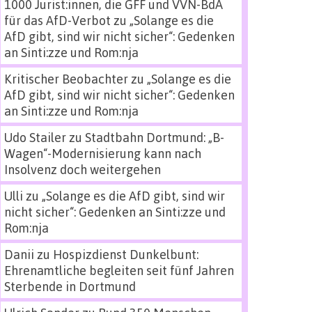
1000 Jurist:innen, die GFF und VVN-BdA
für das AfD-Verbot
zu
„Solange es die
AfD gibt, sind wir nicht sicher“: Gedenken
an Sinti:zze und Rom:nja
Kritischer Beobachter
zu
„Solange es die
AfD gibt, sind wir nicht sicher“: Gedenken
an Sinti:zze und Rom:nja
Udo Stailer
zu
Stadtbahn Dortmund: „B-
Wagen“-Modernisierung kann nach
Insolvenz doch weitergehen
Ulli
zu
„Solange es die AfD gibt, sind wir
nicht sicher“: Gedenken an Sinti:zze und
Rom:nja
Danii
zu
Hospizdienst Dunkelbunt:
Ehrenamtliche begleiten seit fünf Jahren
Sterbende in Dortmund