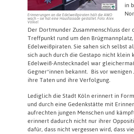
in 
Nor
Erinnerungen an die Edelweißpiraten hält die AWO
wach – sie hat eine Hausfassade gestaltet. Foto: Alex
Völkel
Der Dortmunder Zusammenschluss der o
Treffpunkt rund um den Brügmannplatz,
Edelweißpiraten. Sie sahen sich selbst a
sich auch durch die Gestapo nicht klein 
Edelweiß-Anstecknadel war gleichermaß
Gegner*innen bekannt.
Bis vor wenigen
ihre Taten und ihre Verfolgung.
Lediglich die Stadt Köln erinnert in For
und durch eine Gedenkstätte mit Erinner
aufrechten jungen Menschen und kämpft
erinnert dadurch nicht nur ihrer Opposi
dafür, dass nicht vergessen wird, dass v