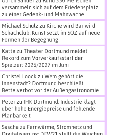
Ulrich Sander
zu
Rund 350 Menschen
versammeln sich auf dem Friedensplatz
zu einer Gedenk- und Mahnwache
Michael Schulz
zu
Kirche wird Bar wird
Schachclub: Kunst setzt im SÖZ auf neue
Formen der Begegnung
Katte
zu
Theater Dortmund meldet
Rekord zum Vorverkaufsstart der
Spielzeit 2026/2027 im Juni
Christel Loock
zu
Wem gehört die
Innenstadt? Dortmund beschließt
Bettelverbot vor der Außengastronomie
Peter
zu
IHK Dortmund: Industrie klagt
über hohe Energiepreise und fehlende
Planbarkeit
Sascha
zu
Fernwärme, Stromnetz und
Digitalisierung: DEW21 stellt die Weichen