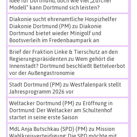
Idee für Dortmund, doch wie viel „Zürcher
Modell“ kann Dortmund sich leisten?
Diakonie sucht ehrenamtliche Hospizhelfer
Diakonie Dortmund (PM)
zu
Diakonie
Dortmund bietet wieder Minigolf und
Bootsverleih im Fredenbaumpark an
Brief der Fraktion Linke & Tierschutz an den
Regierungspräsidenten
zu
Wem gehört die
Innenstadt? Dortmund beschließt Bettelverbot
vor der Außengastronomie
Stadt Dortmund (PM)
zu
Westfalenpark stellt
Jahresprogramm 2026 vor
Weltacker Dortmund (PM)
zu
Eröffnung in
Dortmund: Der Weltacker am Schultenhof
startet in seine erste Saison
MdL Anja Butschkau (SPD) (PM)
zu
Mission
Wahlkreisverteidigung: Die SPD möchte mit