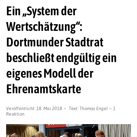
Ein „System der
Wertschätzung“:
Dortmunder Stadtrat
beschließt endgültig ein
eigenes Modell der
Ehrenamtskarte
Veröffentlicht:
18. Mai 2018
Text:
Thomas Engel
1
Reaktion