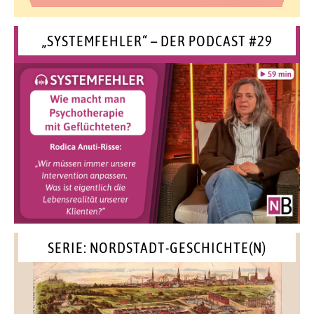
„SYSTEMFEHLER“ – DER PODCAST #29
SERIE: NORDSTADT-GESCHICHTE(N)