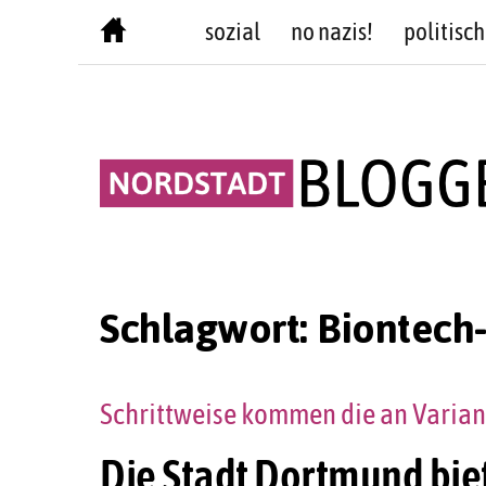
Skip
sozial
no nazis!
politisch
to
content
Schlagwort:
Biontech-
Schrittweise kommen die an Varia
Die Stadt Dortmund biet