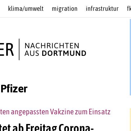
klima/umwelt
migration
infrastruktur
f
Pfizer
nten angepassten Vakzine zum Einsatz
et ab Freitag Corona-