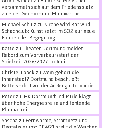
Ulrich Sander
zu
Rund 350 Menschen
versammeln sich auf dem Friedensplatz
zu einer Gedenk- und Mahnwache
Michael Schulz
zu
Kirche wird Bar wird
Schachclub: Kunst setzt im SÖZ auf neue
Formen der Begegnung
Katte
zu
Theater Dortmund meldet
Rekord zum Vorverkaufsstart der
Spielzeit 2026/2027 im Juni
Christel Loock
zu
Wem gehört die
Innenstadt? Dortmund beschließt
Bettelverbot vor der Außengastronomie
Peter
zu
IHK Dortmund: Industrie klagt
über hohe Energiepreise und fehlende
Planbarkeit
Sascha
zu
Fernwärme, Stromnetz und
Digitalisierung: DEW21 stellt die Weichen