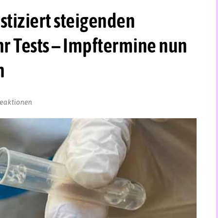
tiziert steigenden
r Tests – Impftermine nun
h
eaktionen