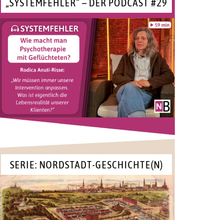
„SYSTEMFEHLER“ – DER PODCAST #29
SERIE: NORDSTADT-GESCHICHTE(N)