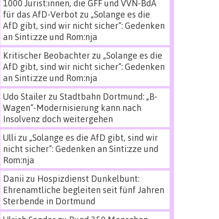
1000 Jurist:innen, die GFF und VVN-BdA
für das AfD-Verbot
zu
„Solange es die
AfD gibt, sind wir nicht sicher“: Gedenken
an Sinti:zze und Rom:nja
Kritischer Beobachter
zu
„Solange es die
AfD gibt, sind wir nicht sicher“: Gedenken
an Sinti:zze und Rom:nja
Udo Stailer
zu
Stadtbahn Dortmund: „B-
Wagen“-Modernisierung kann nach
Insolvenz doch weitergehen
Ulli
zu
„Solange es die AfD gibt, sind wir
nicht sicher“: Gedenken an Sinti:zze und
Rom:nja
Danii
zu
Hospizdienst Dunkelbunt:
Ehrenamtliche begleiten seit fünf Jahren
Sterbende in Dortmund