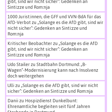
gibt, sind wir nicht sicher“: Gedenken an
Sinti:zze und Rom:nja
1000 Jurist:innen, die GFF und VVN-BdA für das
AfD-Verbot
zu
„Solange es die AfD gibt, sind wir
nicht sicher“: Gedenken an Sinti:zze und
Rom:nja
Kritischer Beobachter
zu
„Solange es die AfD
gibt, sind wir nicht sicher“: Gedenken an
Sinti:zze und Rom:nja
Udo Stailer
zu
Stadtbahn Dortmund: „B-
Wagen“-Modernisierung kann nach Insolvenz
doch weitergehen
Ulli
zu
„Solange es die AfD gibt, sind wir nicht
sicher“: Gedenken an Sinti:zze und Rom:nja
Danii
zu
Hospizdienst Dunkelbunt:
Ehrenamtliche begleiten seit fünf Jahren