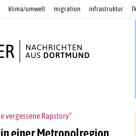
klima/umwelt
migration
infrastruktur
f
ie vergessene Rapstory“
in einer Metropolregion