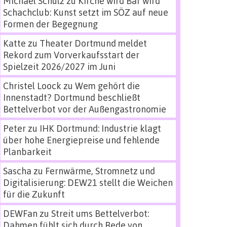
Michael Schulz
zu
Kirche wird Bar wird
Schachclub: Kunst setzt im SÖZ auf neue
Formen der Begegnung
Katte
zu
Theater Dortmund meldet
Rekord zum Vorverkaufsstart der
Spielzeit 2026/2027 im Juni
Christel Loock
zu
Wem gehört die
Innenstadt? Dortmund beschließt
Bettelverbot vor der Außengastronomie
Peter
zu
IHK Dortmund: Industrie klagt
über hohe Energiepreise und fehlende
Planbarkeit
Sascha
zu
Fernwärme, Stromnetz und
Digitalisierung: DEW21 stellt die Weichen
für die Zukunft
DEWFan
zu
Streit ums Bettelverbot:
Dahmen fühlt sich durch Rede von