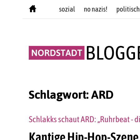
Skip
sozial
no nazis!
politisch
to
content
Schlagwort:
ARD
Schlakks schaut ARD: „Ruhrbeat - d
Kantige Hip-Hop-Szene 