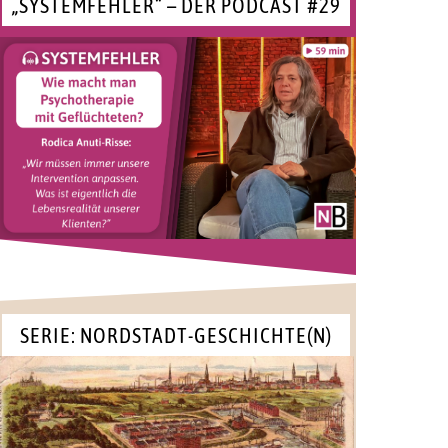
„SYSTEMFEHLER“ – DER PODCAST #29
SERIE: NORDSTADT-GESCHICHTE(N)