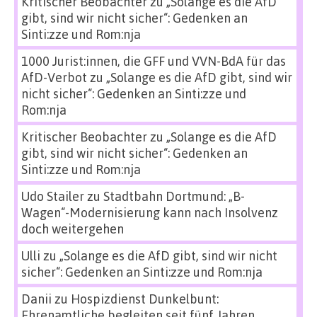
Kritischer Beobachter
zu
„Solange es die AfD
gibt, sind wir nicht sicher“: Gedenken an
Sinti:zze und Rom:nja
1000 Jurist:innen, die GFF und VVN-BdA für das
AfD-Verbot
zu
„Solange es die AfD gibt, sind wir
nicht sicher“: Gedenken an Sinti:zze und
Rom:nja
Kritischer Beobachter
zu
„Solange es die AfD
gibt, sind wir nicht sicher“: Gedenken an
Sinti:zze und Rom:nja
Udo Stailer
zu
Stadtbahn Dortmund: „B-
Wagen“-Modernisierung kann nach Insolvenz
doch weitergehen
Ulli
zu
„Solange es die AfD gibt, sind wir nicht
sicher“: Gedenken an Sinti:zze und Rom:nja
Danii
zu
Hospizdienst Dunkelbunt:
Ehrenamtliche begleiten seit fünf Jahren