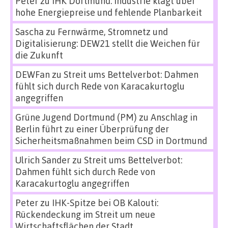
Peter
zu
IHK Dortmund: Industrie klagt über
hohe Energiepreise und fehlende Planbarkeit
Sascha
zu
Fernwärme, Stromnetz und
Digitalisierung: DEW21 stellt die Weichen für
die Zukunft
DEWFan
zu
Streit ums Bettelverbot: Dahmen
fühlt sich durch Rede von Karacakurtoglu
angegriffen
Grüne Jugend Dortmund (PM)
zu
Anschlag in
Berlin führt zu einer Überprüfung der
Sicherheitsmaßnahmen beim CSD in Dortmund
Ulrich Sander
zu
Streit ums Bettelverbot:
Dahmen fühlt sich durch Rede von
Karacakurtoglu angegriffen
Peter
zu
IHK-Spitze bei OB Kalouti:
Rückendeckung im Streit um neue
Wirtschaftsflächen der Stadt