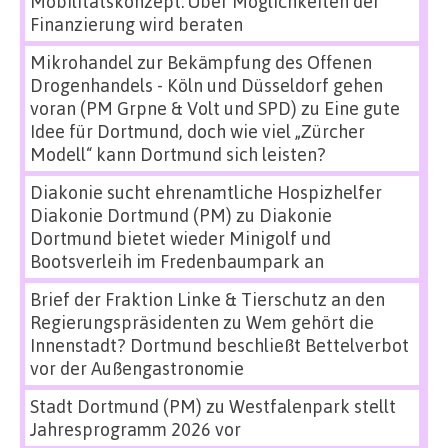
Mobilitätskonzept: Über Möglichkeiten der
Finanzierung wird beraten
Mikrohandel zur Bekämpfung des Offenen
Drogenhandels - Köln und Düsseldorf gehen
voran (PM Grpne & Volt und SPD)
zu
Eine gute
Idee für Dortmund, doch wie viel „Zürcher
Modell“ kann Dortmund sich leisten?
Diakonie sucht ehrenamtliche Hospizhelfer
Diakonie Dortmund (PM)
zu
Diakonie
Dortmund bietet wieder Minigolf und
Bootsverleih im Fredenbaumpark an
Brief der Fraktion Linke & Tierschutz an den
Regierungspräsidenten
zu
Wem gehört die
Innenstadt? Dortmund beschließt Bettelverbot
vor der Außengastronomie
Stadt Dortmund (PM)
zu
Westfalenpark stellt
Jahresprogramm 2026 vor