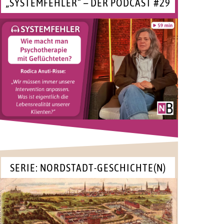
„SYSTEMFEHLER“ – DER PODCAST #29
SERIE: NORDSTADT-GESCHICHTE(N)