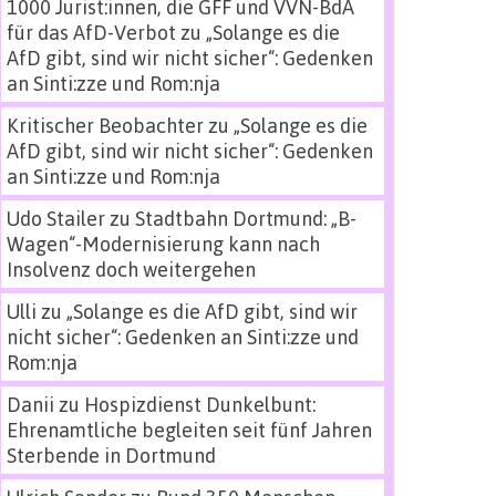
1000 Jurist:innen, die GFF und VVN-BdA
für das AfD-Verbot
zu
„Solange es die
AfD gibt, sind wir nicht sicher“: Gedenken
an Sinti:zze und Rom:nja
Kritischer Beobachter
zu
„Solange es die
AfD gibt, sind wir nicht sicher“: Gedenken
an Sinti:zze und Rom:nja
Udo Stailer
zu
Stadtbahn Dortmund: „B-
Wagen“-Modernisierung kann nach
Insolvenz doch weitergehen
Ulli
zu
„Solange es die AfD gibt, sind wir
nicht sicher“: Gedenken an Sinti:zze und
Rom:nja
Danii
zu
Hospizdienst Dunkelbunt:
Ehrenamtliche begleiten seit fünf Jahren
Sterbende in Dortmund