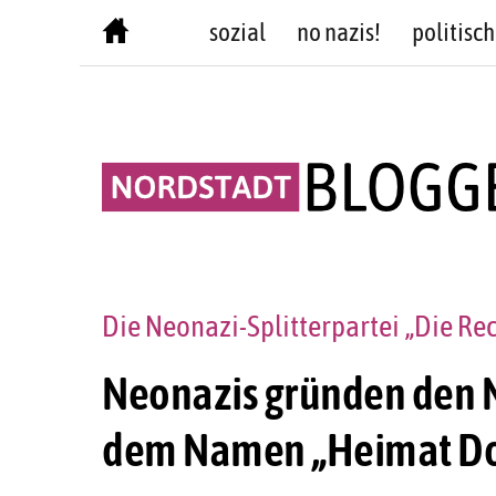
Skip
sozial
no nazis!
politisch
to
content
Die Neonazi-Splitterpartei „Die Rec
Neonazis gründen den 
dem Namen „Heimat D