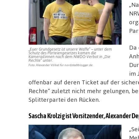
„Na
NRW
org
Par
Da 
„Euer Grundgesetz ist unsere Waffe“ – unter dem
Schutz des Parteiengesetzes kamen die
Anh
Kamerad:innen nach dem NWDO-Verbot in „Die
Rechte“ unter.
Dur
Foto: Alexander Völkel für nordstadtblogger.de
im 
offenbar auf deren Ticket auf der sicher
Rechte“ zuletzt nicht mehr gelungen, be
Splitterpartei den Rücken.
Sascha Krolzig ist Vorsitzender, Alexander De
„Se
Meh