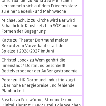
Ulrich Sander
zu
Rund 350 Menschen
versammeln sich auf dem Friedensplatz
zu einer Gedenk- und Mahnwache
Michael Schulz
zu
Kirche wird Bar wird
Schachclub: Kunst setzt im SÖZ auf neue
Formen der Begegnung
Katte
zu
Theater Dortmund meldet
Rekord zum Vorverkaufsstart der
Spielzeit 2026/2027 im Juni
Christel Loock
zu
Wem gehört die
Innenstadt? Dortmund beschließt
Bettelverbot vor der Außengastronomie
Peter
zu
IHK Dortmund: Industrie klagt
über hohe Energiepreise und fehlende
Planbarkeit
Sascha
zu
Fernwärme, Stromnetz und
Digitalisierung: DEW21 stellt die Weichen