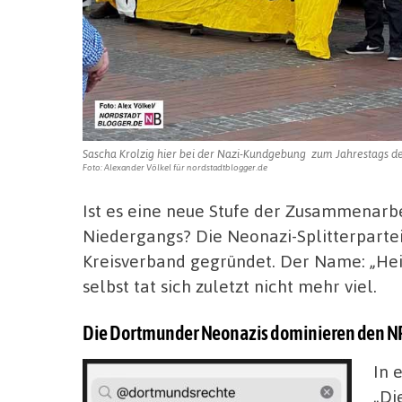
Sascha Krolzig hier bei der Nazi-Kundgebung zum Jahrestags de
Foto: Alexander Völkel für nordstadtblogger.de
Ist es eine neue Stufe der Zusammenarbe
Niedergangs? Die Neonazi-Splitterpartei
Kreisverband gegründet. Der Name: „Hei
selbst tat sich zuletzt nicht mehr viel.
Die Dortmunder Neonazis dominieren den N
In 
„Di