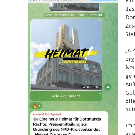
Fun
das
Dor
Zus
Ste
„Al
org
Neu
geh
Auß
Geb
öff
auf
Im 
aus