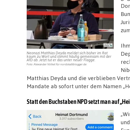
Dor
Bun
Jur
zum
Ihm
Dep
Neonazi Matthias Deyda meldet sich bisher im Rat
kaum zu Wort und stimmt häufig gemeinsam mit der
AfD ab. Jetzt tut er das unter neuer Flagge.
rec
Foto: Alexander Völkel für nordstadtblogger.de
Nib
Matthias Deyda und die verblieben Vertr
Mandate ab sofort unter dem Namen „
Statt den Buchstaben NPD setzt man auf „H
„Wi
und