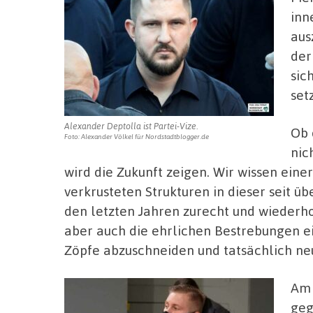
inn
aus
der
sic
set
Alexander Deptolla ist Partei-Vize.
Ob 
Foto: Alexander Völkel für Nordstadtblogger.de
nic
wird die Zukunft zeigen. Wir wissen eine
verkrusteten Strukturen in dieser seit üb
den letzten Jahren zurecht und wiederhol
aber auch die ehrlichen Bestrebungen ei
Zöpfe abzuschneiden und tatsächlich neu
Am 
geg