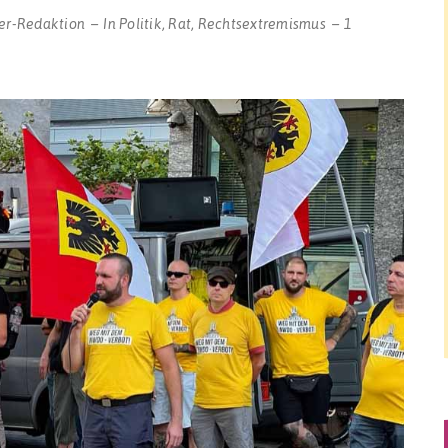
er-Redaktion
In
Politik
,
Rat
,
Rechtsextremismus
1