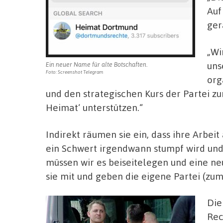
Auf
ger
„Wi
uns
Ein neuer Name für alte Botschaften.
Foto: Screenshot Telegram
org
und den strategischen Kurs der Partei 
Heimat‘ unterstützen.“
Indirekt räumen sie ein, dass ihre Arbei
ein Schwert irgendwann stumpf wird und
müssen wir es beiseitelegen und eine ne
sie mit und geben die eigene Partei (zum
Die
Rec