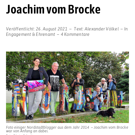
Joachim vom Brocke
Veröffentlicht:
26. August 2021
Text:
Alexander Völkel
In
zu
Engagement & Ehrenamt
4 Kommentare
NACHRUF:
Abschied
von
Joachim
vom
Brocke
Foto einiger Nordstadtblogger aus dem Jahr 2014 – Joachim vom Brocke
war von Anfang an dabei.