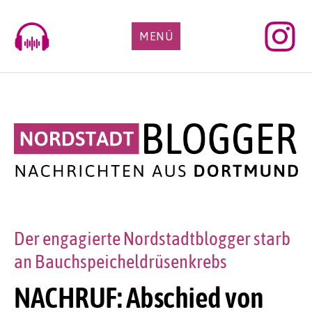
Skip
to
MENÜ
content
Der engagierte Nordstadtblogger starb
an Bauchspeicheldrüsenkrebs
NACHRUF: Abschied von