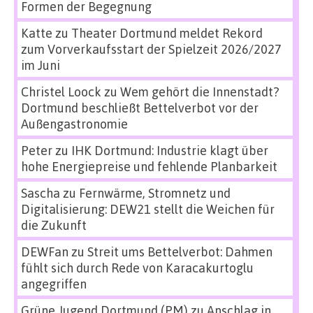
Formen der Begegnung
Katte
zu
Theater Dortmund meldet Rekord
zum Vorverkaufsstart der Spielzeit 2026/2027
im Juni
Christel Loock
zu
Wem gehört die Innenstadt?
Dortmund beschließt Bettelverbot vor der
Außengastronomie
Peter
zu
IHK Dortmund: Industrie klagt über
hohe Energiepreise und fehlende Planbarkeit
Sascha
zu
Fernwärme, Stromnetz und
Digitalisierung: DEW21 stellt die Weichen für
die Zukunft
DEWFan
zu
Streit ums Bettelverbot: Dahmen
fühlt sich durch Rede von Karacakurtoglu
angegriffen
Grüne Jugend Dortmund (PM)
zu
Anschlag in