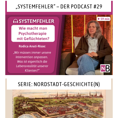
„SYSTEMFEHLER“ – DER PODCAST #29
SERIE: NORDSTADT-GESCHICHTE(N)