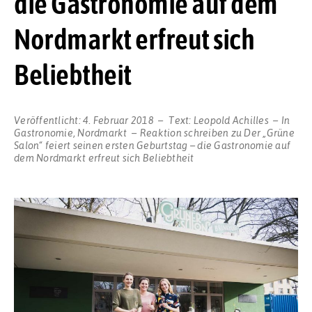
die Gastronomie auf dem
Nordmarkt erfreut sich
Beliebtheit
Veröffentlicht:
4. Februar 2018
Text:
Leopold Achilles
In
Gastronomie
,
Nordmarkt
Reaktion schreiben
zu Der „Grüne
Salon“ feiert seinen ersten Geburtstag – die Gastronomie auf
dem Nordmarkt erfreut sich Beliebtheit