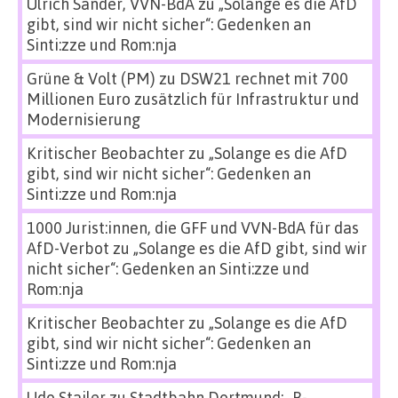
Ulrich Sander, VVN-BdA
zu
„Solange es die AfD
gibt, sind wir nicht sicher“: Gedenken an
Sinti:zze und Rom:nja
Grüne & Volt (PM)
zu
DSW21 rechnet mit 700
Millionen Euro zusätzlich für Infrastruktur und
Modernisierung
Kritischer Beobachter
zu
„Solange es die AfD
gibt, sind wir nicht sicher“: Gedenken an
Sinti:zze und Rom:nja
1000 Jurist:innen, die GFF und VVN-BdA für das
AfD-Verbot
zu
„Solange es die AfD gibt, sind wir
nicht sicher“: Gedenken an Sinti:zze und
Rom:nja
Kritischer Beobachter
zu
„Solange es die AfD
gibt, sind wir nicht sicher“: Gedenken an
Sinti:zze und Rom:nja
Udo Stailer
zu
Stadtbahn Dortmund: „B-