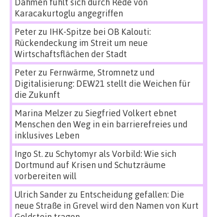
Dahmen fühlt sich durch Rede von
Karacakurtoglu angegriffen
Peter
zu
IHK-Spitze bei OB Kalouti:
Rückendeckung im Streit um neue
Wirtschaftsflächen der Stadt
Peter
zu
Fernwärme, Stromnetz und
Digitalisierung: DEW21 stellt die Weichen für
die Zukunft
Marina Melzer
zu
Siegfried Volkert ebnet
Menschen den Weg in ein barrierefreies und
inklusives Leben
Ingo St.
zu
Schytomyr als Vorbild: Wie sich
Dortmund auf Krisen und Schutzräume
vorbereiten will
Ulrich Sander
zu
Entscheidung gefallen: Die
neue Straße in Grevel wird den Namen von Kurt
Goldstein tragen