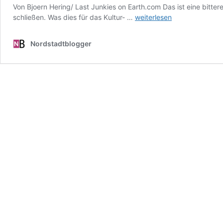
Von Bjoern Hering/ Last Junkies on Earth.com Das ist eine bit
Ein
schließen. Was dies für das Kultur- …
weiterlesen
bitterer
Verlust
Nordstadtblogger
für
die
Kneipenszene
in
der
Nordstadt:
Der
Salon
Fink
auf
dem
Nordmarkt
schließt
am
23.
Dezember