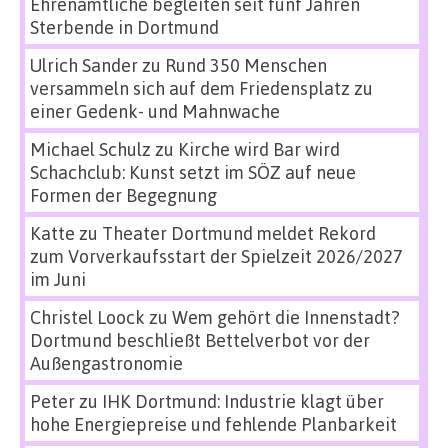
Ehrenamtliche begleiten seit fünf Jahren
Sterbende in Dortmund
Ulrich Sander
zu
Rund 350 Menschen
versammeln sich auf dem Friedensplatz zu
einer Gedenk- und Mahnwache
Michael Schulz
zu
Kirche wird Bar wird
Schachclub: Kunst setzt im SÖZ auf neue
Formen der Begegnung
Katte
zu
Theater Dortmund meldet Rekord
zum Vorverkaufsstart der Spielzeit 2026/2027
im Juni
Christel Loock
zu
Wem gehört die Innenstadt?
Dortmund beschließt Bettelverbot vor der
Außengastronomie
Peter
zu
IHK Dortmund: Industrie klagt über
hohe Energiepreise und fehlende Planbarkeit