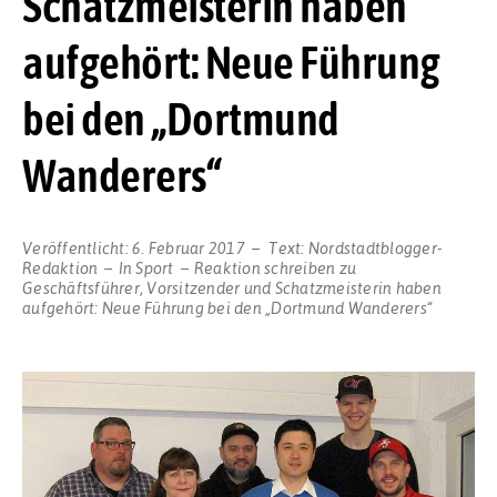
Schatzmeisterin haben
aufgehört: Neue Führung
bei den „Dortmund
Wanderers“
Veröffentlicht:
6. Februar 2017
Text:
Nordstadtblogger-
Redaktion
In
Sport
Reaktion schreiben
zu
Geschäftsführer, Vorsitzender und Schatzmeisterin haben
aufgehört: Neue Führung bei den „Dortmund Wanderers“