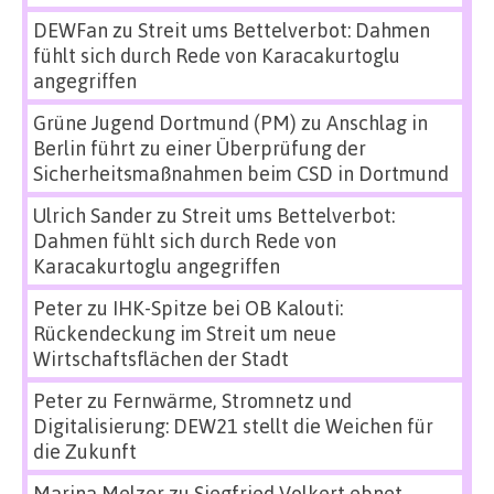
DEWFan
zu
Streit ums Bettelverbot: Dahmen
fühlt sich durch Rede von Karacakurtoglu
angegriffen
Grüne Jugend Dortmund (PM)
zu
Anschlag in
Berlin führt zu einer Überprüfung der
Sicherheitsmaßnahmen beim CSD in Dortmund
Ulrich Sander
zu
Streit ums Bettelverbot:
Dahmen fühlt sich durch Rede von
Karacakurtoglu angegriffen
Peter
zu
IHK-Spitze bei OB Kalouti:
Rückendeckung im Streit um neue
Wirtschaftsflächen der Stadt
Peter
zu
Fernwärme, Stromnetz und
Digitalisierung: DEW21 stellt die Weichen für
die Zukunft
Marina Melzer
zu
Siegfried Volkert ebnet