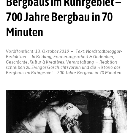
Bergbaus im Ruhrgebiet –
700 Jahre Bergbau in 70
Minuten
Veröffentlicht:
13. Oktober 2019
Text:
Nordstadtblogger-
Redaktion
In
Bildung
,
Erinnerungsarbeit & Gedenken
,
Geschichte
,
Kultur & Kreatives
,
Veranstaltung
Reaktion
schreiben
zu Evinger Geschichtsverein und die Historie des
Bergbaus im Ruhrgebiet – 700 Jahre Bergbau in 70 Minuten