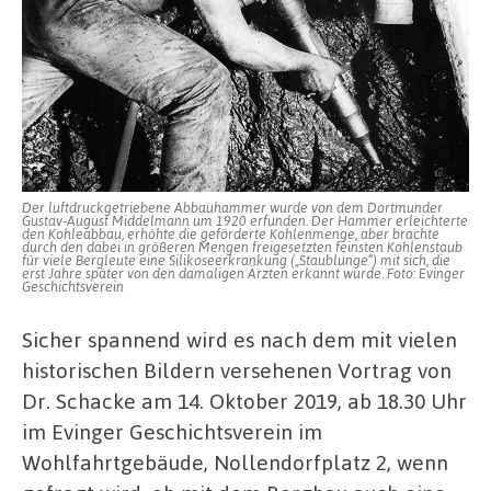
Der luftdruckgetriebene Abbauhammer wurde von dem Dortmunder
Gustav-August Middelmann um 1920 erfunden. Der Hammer erleichterte
den Kohleabbau, erhöhte die geförderte Kohlenmenge, aber brachte
durch den dabei in größeren Mengen freigesetzten feinsten Kohlenstaub
für viele Bergleute eine Silikoseerkrankung („Staublunge“) mit sich, die
erst Jahre später von den damaligen Ärzten erkannt wurde. Foto: Evinger
Geschichtsverein
Sicher spannend wird es nach dem mit vielen
historischen Bildern versehenen Vortrag von
Dr. Schacke am 14. Oktober 2019, ab 18.30 Uhr
im Evinger Geschichtsverein im
Wohlfahrtgebäude, Nollendorfplatz 2, wenn