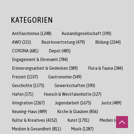
KATEGORIEN
Antifaschismus
(1248)
Auslandsgesellschaft
(390)
AWO
(333)
Bezirksvertretung
(479)
Bildung
(2244)
CORONA
(681)
Depot
(485)
Engagement & Ehrenamt
(784)
Erinnerungsarbeit & Gedenken
(589)
Flora & Fauna
(384)
Freizeit
(1107)
Gastronomie
(549)
Geschichte
(1375)
Gewerkschaften
(590)
Hafen
(371)
Hoesch & Westfalenhütte
(327)
Integration
(2267)
Jugendarbeit
(1675)
Justiz
(489)
Keuning-Haus
(489)
Kirche & Glauben
(856)
Kultur & Kreatives
(4352)
Kunst
(1701)
Medien
(471)
Medizin & Gesundheit
(811)
Musik
(1287)