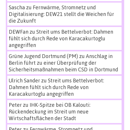
Sascha
zu
Fernwärme, Stromnetz und
Digitalisierung: DEW21 stellt die Weichen für
die Zukunft
DEWFan
zu
Streit ums Bettelverbot: Dahmen
fühlt sich durch Rede von Karacakurtoglu
angegriffen
Grüne Jugend Dortmund (PM)
zu
Anschlag in
Berlin führt zu einer Überprüfung der
Sicherheitsmaßnahmen beim CSD in Dortmund
Ulrich Sander
zu
Streit ums Bettelverbot:
Dahmen fühlt sich durch Rede von
Karacakurtoglu angegriffen
Peter
zu
IHK-Spitze bei OB Kalouti:
Rückendeckung im Streit um neue
Wirtschaftsflächen der Stadt
Peter
zu
Fernwärme, Stromnetz und