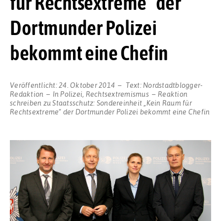
für Rechtsextreme“ der
Dortmunder Polizei
bekommt eine Chefin
Veröffentlicht:
24. Oktober 2014
Text:
Nordstadtblogger-
Redaktion
In
Polizei
,
Rechtsextremismus
Reaktion
schreiben
zu Staatsschutz: Sondereinheit „Kein Raum für
Rechtsextreme“ der Dortmunder Polizei bekommt eine Chefin