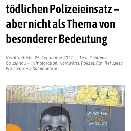
tödlichen Polizeieinsatz –
aber nicht als Thema von
besonderer Bedeutung
Veröffentlicht:
25. September 2022
Text:
Chimène
Goudjinou
In
Integration
,
Nordwärts
,
Polizei
,
Rat
,
Refugees
zu
Welcome
5 Kommentare
Der
Rat
diskutiert
tödlichen
Polizeieinsatz
–
aber
nicht
als
Thema
von
besonderer