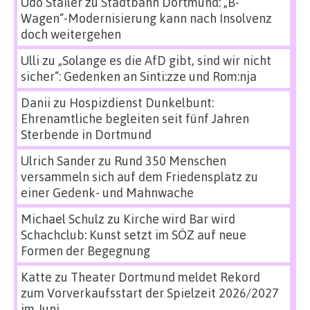
Udo Stailer
zu
Stadtbahn Dortmund: „B-
Wagen“-Modernisierung kann nach Insolvenz
doch weitergehen
Ulli
zu
„Solange es die AfD gibt, sind wir nicht
sicher“: Gedenken an Sinti:zze und Rom:nja
Danii
zu
Hospizdienst Dunkelbunt:
Ehrenamtliche begleiten seit fünf Jahren
Sterbende in Dortmund
Ulrich Sander
zu
Rund 350 Menschen
versammeln sich auf dem Friedensplatz zu
einer Gedenk- und Mahnwache
Michael Schulz
zu
Kirche wird Bar wird
Schachclub: Kunst setzt im SÖZ auf neue
Formen der Begegnung
Katte
zu
Theater Dortmund meldet Rekord
zum Vorverkaufsstart der Spielzeit 2026/2027
im Juni