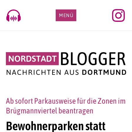
Skip
to
MENÜ
content
Ab sofort Parkausweise für die Zonen im
Brügmannviertel beantragen
Bewohnerparken statt