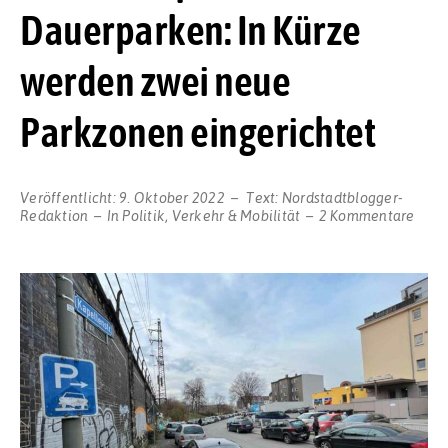
Dauerparken: In Kürze
werden zwei neue
Parkzonen eingerichtet
Veröffentlicht:
9. Oktober 2022
Text:
Nordstadtblogger-
zu
Redaktion
In
Politik
,
Verkehr & Mobilität
2 Kommentare
Bewo
statt
Daue
In
Kürz
werd
zwei
neue
Park
einge