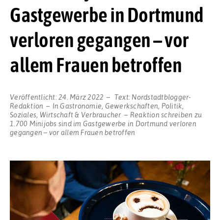
Gastgewerbe in Dortmund
verloren gegangen – vor
allem Frauen betroffen
Veröffentlicht:
24. März 2022
Text:
Nordstadtblogger-
Redaktion
In
Gastronomie
,
Gewerkschaften
,
Politik
,
Soziales
,
Wirtschaft & Verbraucher
Reaktion schreiben
zu
1.700 Minijobs sind im Gastgewerbe in Dortmund verloren
gegangen – vor allem Frauen betroffen