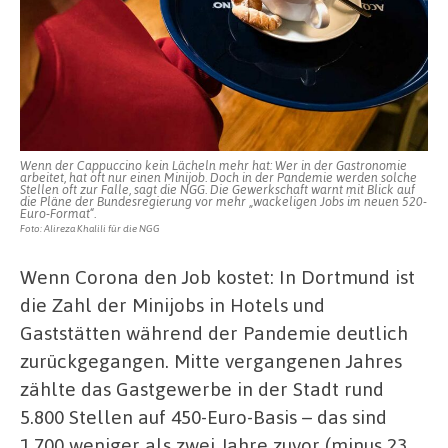
Wenn der Cappuccino kein Lächeln mehr hat: Wer in der Gastronomie
arbeitet, hat oft nur einen Minijob. Doch in der Pandemie werden solche
Stellen oft zur Falle, sagt die NGG. Die Gewerkschaft warnt mit Blick auf
die Pläne der Bundesregierung vor mehr „wackeligen Jobs im neuen 520-
Euro-Format“.
Foto: Alireza Khalili für die NGG
Wenn Corona den Job kostet: In Dortmund ist
die Zahl der Minijobs in Hotels und
Gaststätten während der Pandemie deutlich
zurückgegangen. Mitte vergangenen Jahres
zählte das Gastgewerbe in der Stadt rund
5.800 Stellen auf 450-Euro-Basis – das sind
1.700 weniger als zwei Jahre zuvor (minus 23