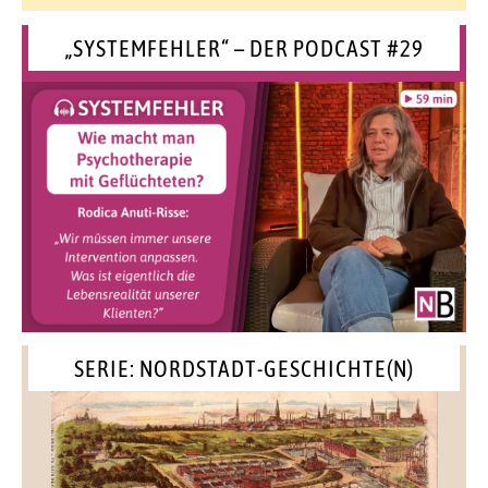
„SYSTEMFEHLER“ – DER PODCAST #29
SERIE: NORDSTADT-GESCHICHTE(N)