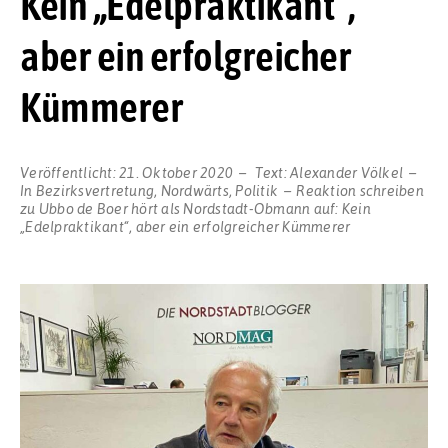
Kein „Edelpraktikant“,
aber ein erfolgreicher
Kümmerer
Veröffentlicht:
21. Oktober 2020
Text:
Alexander Völkel
In
Bezirksvertretung
,
Nordwärts
,
Politik
Reaktion schreiben
zu Ubbo de Boer hört als Nordstadt-Obmann auf: Kein
„Edelpraktikant“, aber ein erfolgreicher Kümmerer