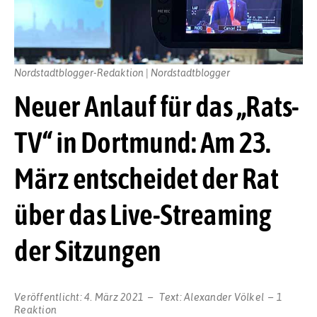
Nordstadtblogger-Redaktion | Nordstadtblogger
Neuer Anlauf für das „Rats-
TV“ in Dortmund: Am 23.
März entscheidet der Rat
über das Live-Streaming
der Sitzungen
Veröffentlicht:
4. März 2021
Text:
Alexander Völkel
1
Reaktion