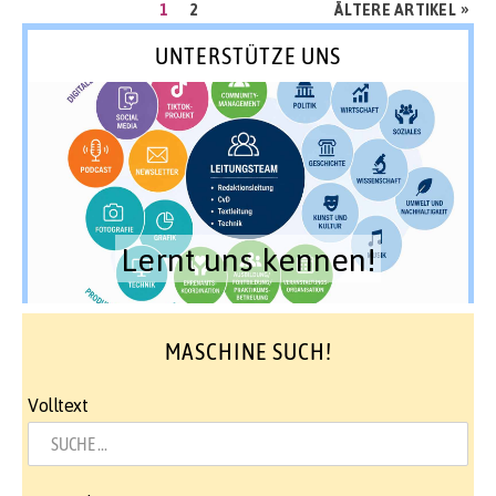
Seitennummerierung
SEITE
SEITE
»
1
2
ÄLTERE ARTIKEL
der
UNTERSTÜTZE UNS
Beiträge
Lernt uns kennen!
MASCHINE SUCH!
Volltext