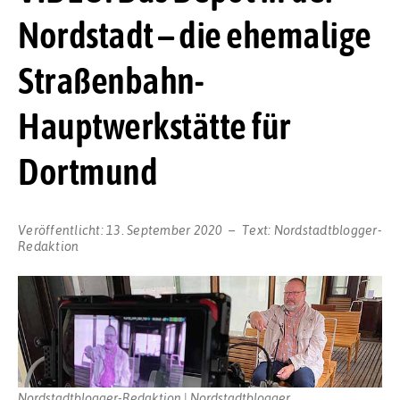
Nordstadt – die ehemalige
Straßenbahn-
Hauptwerkstätte für
Dortmund
Veröffentlicht:
13. September 2020
Text:
Nordstadtblogger-
Redaktion
Nordstadtblogger-Redaktion | Nordstadtblogger