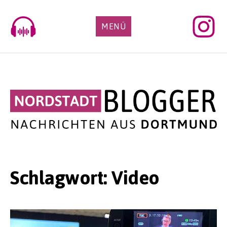
Skip
to
MENÜ
content
Schlagwort:
Video