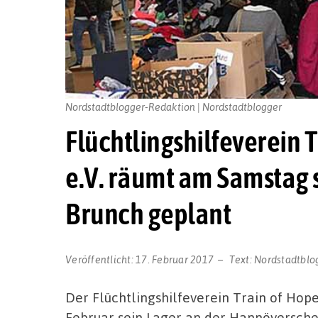
Nordstadtblogger-Redaktion | Nordstadtblogger
Flüchtlingshilfeverein
e.V. räumt am Samstag s
Brunch geplant
Veröffentlicht:
17. Februar 2017
Text:
Nordstadtblo
Der Flüchtlingshilfeverein Train of Ho
Februar sein Lager an der Hannöversche