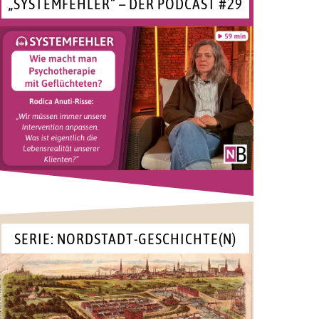
„SYSTEMFEHLER“ – DER PODCAST #29
SERIE: NORDSTADT-GESCHICHTE(N)