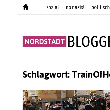
Skip
sozial
no nazis!
politisch
to
content
Schlagwort:
TrainOf