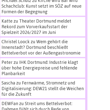
Michael Schulz
zu
Kirche wird Bar wird
Schachclub: Kunst setzt im SÖZ auf neue
Formen der Begegnung
Katte
zu
Theater Dortmund meldet
Rekord zum Vorverkaufsstart der
Spielzeit 2026/2027 im Juni
Christel Loock
zu
Wem gehört die
Innenstadt? Dortmund beschließt
Bettelverbot vor der Außengastronomie
Peter
zu
IHK Dortmund: Industrie klagt
über hohe Energiepreise und fehlende
Planbarkeit
Sascha
zu
Fernwärme, Stromnetz und
Digitalisierung: DEW21 stellt die Weichen
für die Zukunft
DEWFan
zu
Streit ums Bettelverbot:
Dahmen fühlt sich durch Rede von