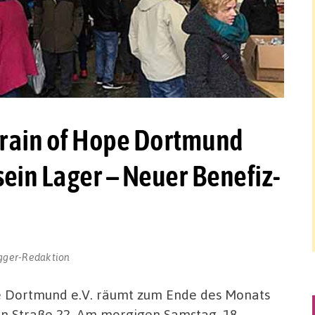
 Train of Hope Dortmund
ein Lager – Neuer Benefiz-
gger-Redaktion
pe Dortmund e.V. räumt zum Ende des Monats
n Straße 22. Am morgigen Samstag, 18.