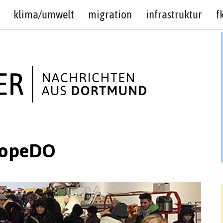
klima/umwelt
migration
infrastruktur
f
HopeDO