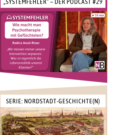
„SYSTEMFEHLER“ – DER PODCAST #29
SERIE: NORDSTADT-GESCHICHTE(N)