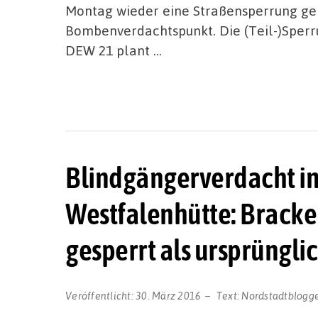
Montag wieder eine Straßensperrung gebe
Bombenverdachtspunkt. Die (Teil-)Sperr
DEW 21 plant …
Blindgängerverdacht im
Westfalenhütte: Brackel
gesperrt als ursprüngli
Veröffentlicht:
30. März 2016
Text:
Nordstadtblogg