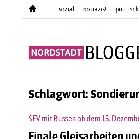
Skip
sozial
no nazis!
politisch
to
content
Schlagwort:
Sondieru
SEV mit Bussen ab dem 15. Dezembe
Finale Gleisarbeiten u