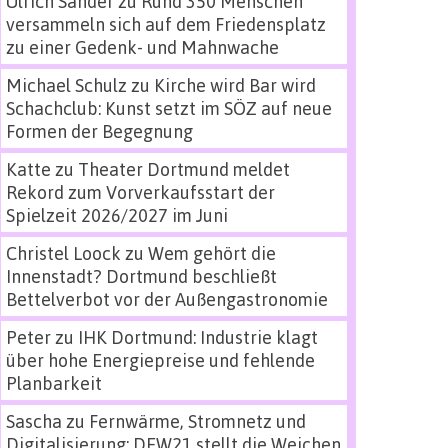
Ulrich Sander
zu
Rund 350 Menschen
versammeln sich auf dem Friedensplatz
zu einer Gedenk- und Mahnwache
Michael Schulz
zu
Kirche wird Bar wird
Schachclub: Kunst setzt im SÖZ auf neue
Formen der Begegnung
Katte
zu
Theater Dortmund meldet
Rekord zum Vorverkaufsstart der
Spielzeit 2026/2027 im Juni
Christel Loock
zu
Wem gehört die
Innenstadt? Dortmund beschließt
Bettelverbot vor der Außengastronomie
Peter
zu
IHK Dortmund: Industrie klagt
über hohe Energiepreise und fehlende
Planbarkeit
Sascha
zu
Fernwärme, Stromnetz und
Digitalisierung: DEW21 stellt die Weichen