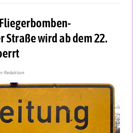
 Fliegerbomben-
r Straße wird ab dem 22.
perrt
er-Redaktion