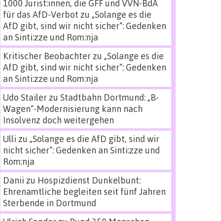
1000 Jurist:innen, die GFF und VVN-BdA
für das AfD-Verbot
zu
„Solange es die
AfD gibt, sind wir nicht sicher“: Gedenken
an Sinti:zze und Rom:nja
Kritischer Beobachter
zu
„Solange es die
AfD gibt, sind wir nicht sicher“: Gedenken
an Sinti:zze und Rom:nja
Udo Stailer
zu
Stadtbahn Dortmund: „B-
Wagen“-Modernisierung kann nach
Insolvenz doch weitergehen
Ulli
zu
„Solange es die AfD gibt, sind wir
nicht sicher“: Gedenken an Sinti:zze und
Rom:nja
Danii
zu
Hospizdienst Dunkelbunt:
Ehrenamtliche begleiten seit fünf Jahren
Sterbende in Dortmund