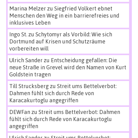
Marina Melzer
zu
Siegfried Volkert ebnet
Menschen den Weg in ein barrierefreies und
inklusives Leben
Ingo St.
zu
Schytomyr als Vorbild: Wie sich
Dortmund auf Krisen und Schutzräume
vorbereiten will
Ulrich Sander
zu
Entscheidung gefallen: Die
neue Straße in Grevel wird den Namen von Kurt
Goldstein tragen
Till Strucksberg
zu
Streit ums Bettelverbot:
Dahmen fühlt sich durch Rede von
Karacakurtoglu angegriffen
DEWFan
zu
Streit ums Bettelverbot: Dahmen
fühlt sich durch Rede von Karacakurtoglu
angegriffen
Ulrich Sander
zu
Streit ums Bettelverbot: