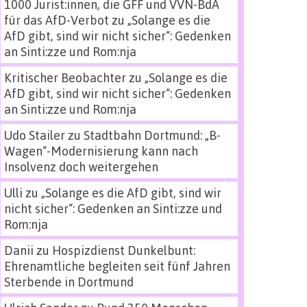
1000 Jurist:innen, die GFF und VVN-BdA
für das AfD-Verbot
zu
„Solange es die
AfD gibt, sind wir nicht sicher“: Gedenken
an Sinti:zze und Rom:nja
Kritischer Beobachter
zu
„Solange es die
AfD gibt, sind wir nicht sicher“: Gedenken
an Sinti:zze und Rom:nja
Udo Stailer
zu
Stadtbahn Dortmund: „B-
Wagen“-Modernisierung kann nach
Insolvenz doch weitergehen
Ulli
zu
„Solange es die AfD gibt, sind wir
nicht sicher“: Gedenken an Sinti:zze und
Rom:nja
Danii
zu
Hospizdienst Dunkelbunt:
Ehrenamtliche begleiten seit fünf Jahren
Sterbende in Dortmund