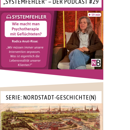
„SYSTEMFEHLER“ – DER PODCAST #29
SERIE: NORDSTADT-GESCHICHTE(N)