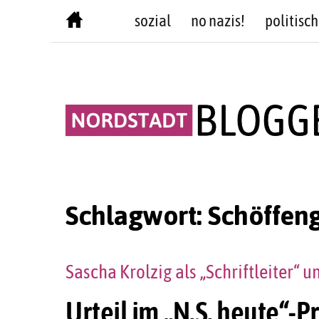
Skip
sozial
no nazis!
politisch
to
content
Schlagwort:
Schöffeng
Sascha Krolzig als „Schriftleiter“
Urteil im „N.S. heute“-P