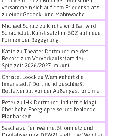
Ulrich Sander
zu
Rund 350 Menschen
versammeln sich auf dem Friedensplatz
zu einer Gedenk- und Mahnwache
Michael Schulz
zu
Kirche wird Bar wird
Schachclub: Kunst setzt im SÖZ auf neue
Formen der Begegnung
Katte
zu
Theater Dortmund meldet
Rekord zum Vorverkaufsstart der
Spielzeit 2026/2027 im Juni
Christel Loock
zu
Wem gehört die
Innenstadt? Dortmund beschließt
Bettelverbot vor der Außengastronomie
Peter
zu
IHK Dortmund: Industrie klagt
über hohe Energiepreise und fehlende
Planbarkeit
Sascha
zu
Fernwärme, Stromnetz und
Digitalisierung: DEW21 stellt die Weichen