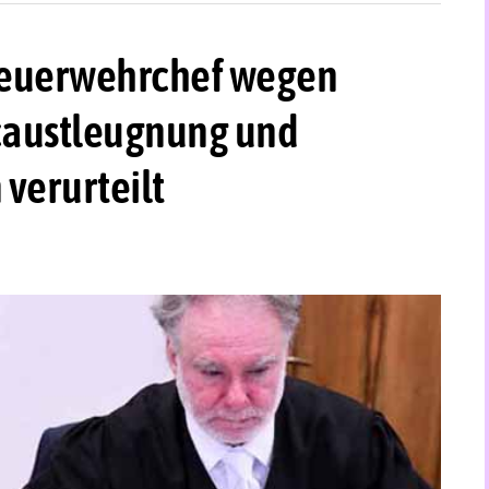
-Feuerwehrchef wegen
caustleugnung und
 verurteilt