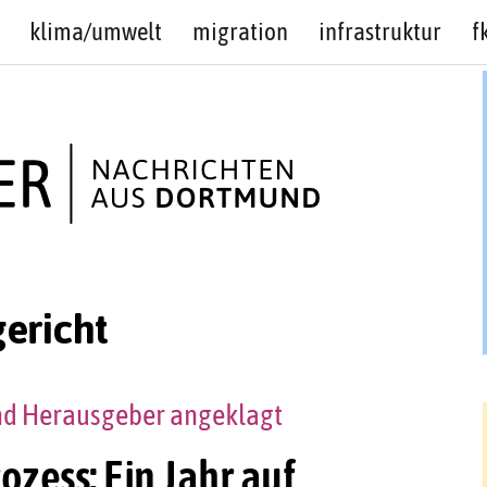
klima/umwelt
migration
infrastruktur
f
ericht
 und Herausgeber angeklagt
rozess: Ein Jahr auf