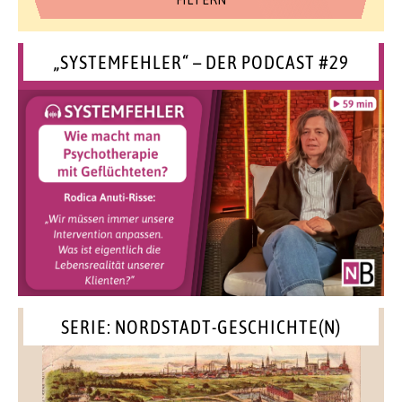
„SYSTEMFEHLER“ – DER PODCAST #29
SERIE: NORDSTADT-GESCHICHTE(N)