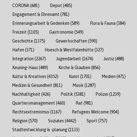
CORONA
(681)
Depot
(485)
Engagement & Ehrenamt
(781)
Erinnerungsarbeit & Gedenken
(589)
Flora & Fauna
(384)
Freizeit
(1105)
Gastronomie
(549)
Geschichte
(1375)
Gewerkschaften
(590)
Hafen
(371)
Hoesch & Westfalenhütte
(327)
Integration
(2267)
Jugendarbeit
(1674)
Justiz
(488)
Keuning-Haus
(489)
Kirche & Glauben
(856)
Kultur & Kreatives
(4352)
Kunst
(1701)
Medien
(471)
Medizin & Gesundheit
(811)
Musik
(1287)
Nachhaltigkeit
(426)
Politik
(5381)
Polizei
(1239)
Quartiersmanagement
(460)
Rat
(981)
Rechtsextremismus
(1167)
Refugees Welcome
(904)
Religion
(570)
Soziales
(4442)
Sport
(757)
Stadtentwicklung & -planung
(1133)