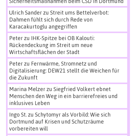
Sicherheitsmaßnahmen beim CSD in Dortmund
Ulrich Sander
zu
Streit ums Bettelverbot:
Dahmen fühlt sich durch Rede von
Karacakurtoglu angegriffen
Peter
zu
IHK-Spitze bei OB Kalouti:
Rückendeckung im Streit um neue
Wirtschaftsflächen der Stadt
Peter
zu
Fernwärme, Stromnetz und
Digitalisierung: DEW21 stellt die Weichen für
die Zukunft
Marina Melzer
zu
Siegfried Volkert ebnet
Menschen den Weg in ein barrierefreies und
inklusives Leben
Ingo St.
zu
Schytomyr als Vorbild: Wie sich
Dortmund auf Krisen und Schutzräume
vorbereiten will