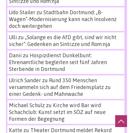
Sinti:zze und Rom:nja
Udo Stailer
zu
Stadtbahn Dortmund: „B-
Wagen“-Modernisierung kann nach Insolvenz
doch weitergehen
Ulli
zu
„Solange es die AfD gibt, sind wir nicht
sicher“: Gedenken an Sinti:zze und Rom:nja
Danii
zu
Hospizdienst Dunkelbunt:
Ehrenamtliche begleiten seit fünf Jahren
Sterbende in Dortmund
Ulrich Sander
zu
Rund 350 Menschen
versammeln sich auf dem Friedensplatz zu
einer Gedenk- und Mahnwache
Michael Schulz
zu
Kirche wird Bar wird
Schachclub: Kunst setzt im SÖZ auf neue
Formen der Begegnung
Katte
zu
Theater Dortmund meldet Rekord