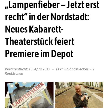
„Lampenfieber – Jetzt erst
recht“ in der Nordstadt:
Neues Kabarett-
Theaterstück feiert
Premiere im Depot
Veröffentlicht:
15. April 2017
Text:
Roland Klecker
2
Reaktionen