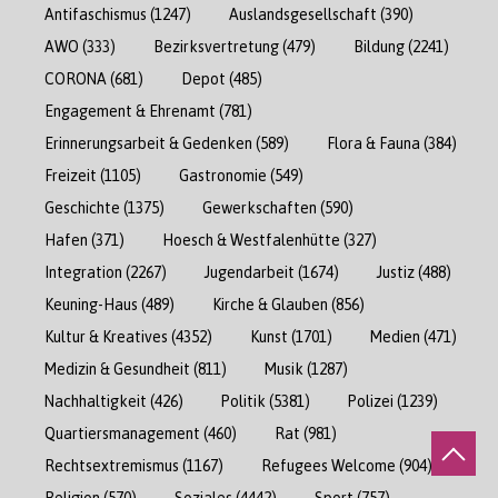
Antifaschismus
(1247)
Auslandsgesellschaft
(390)
AWO
(333)
Bezirksvertretung
(479)
Bildung
(2241)
CORONA
(681)
Depot
(485)
Engagement & Ehrenamt
(781)
Erinnerungsarbeit & Gedenken
(589)
Flora & Fauna
(384)
Freizeit
(1105)
Gastronomie
(549)
Geschichte
(1375)
Gewerkschaften
(590)
Hafen
(371)
Hoesch & Westfalenhütte
(327)
Integration
(2267)
Jugendarbeit
(1674)
Justiz
(488)
Keuning-Haus
(489)
Kirche & Glauben
(856)
Kultur & Kreatives
(4352)
Kunst
(1701)
Medien
(471)
Medizin & Gesundheit
(811)
Musik
(1287)
Nachhaltigkeit
(426)
Politik
(5381)
Polizei
(1239)
Quartiersmanagement
(460)
Rat
(981)
Rechtsextremismus
(1167)
Refugees Welcome
(904)
Religion
(570)
Soziales
(4442)
Sport
(757)