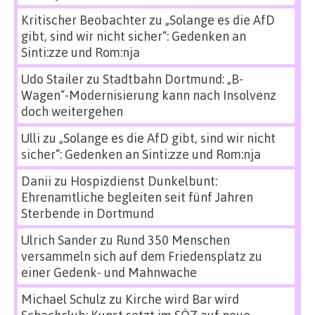
Kritischer Beobachter
zu
„Solange es die AfD
gibt, sind wir nicht sicher“: Gedenken an
Sinti:zze und Rom:nja
Udo Stailer
zu
Stadtbahn Dortmund: „B-
Wagen“-Modernisierung kann nach Insolvenz
doch weitergehen
Ulli
zu
„Solange es die AfD gibt, sind wir nicht
sicher“: Gedenken an Sinti:zze und Rom:nja
Danii
zu
Hospizdienst Dunkelbunt:
Ehrenamtliche begleiten seit fünf Jahren
Sterbende in Dortmund
Ulrich Sander
zu
Rund 350 Menschen
versammeln sich auf dem Friedensplatz zu
einer Gedenk- und Mahnwache
Michael Schulz
zu
Kirche wird Bar wird
Schachclub: Kunst setzt im SÖZ auf neue