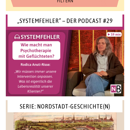
„SYSTEMFEHLER“ – DER PODCAST #29
SERIE: NORDSTADT-GESCHICHTE(N)