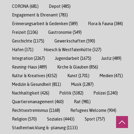
CORONA
(681)
Depot
(485)
Engagement & Ehrenamt
(783)
Erinnerungsarbeit & Gedenken
(589)
Flora & Fauna
(384)
Freizeit
(1106)
Gastronomie
(549)
Geschichte
(1375)
Gewerkschaften
(590)
Hafen
(371)
Hoesch & Westfalenhütte
(327)
Integration
(2267)
Jugendarbeit
(1675)
Justiz
(489)
Keuning-Haus
(489)
Kirche & Glauben
(856)
Kultur & Kreatives
(4352)
Kunst
(1701)
Medien
(471)
Medizin & Gesundheit
(811)
Musik
(1287)
Nachhaltigkeit
(426)
Politik
(5382)
Polizei
(1240)
Quartiersmanagement
(460)
Rat
(981)
Rechtsextremismus
(1168)
Refugees Welcome
(904)
Religion
(570)
Soziales
(4443)
Sport
(757)
Stadtentwicklung & -planung
(1133)