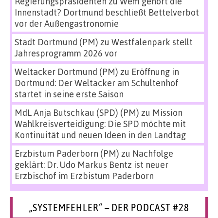
Regierungspräsidenten
zu
Wem gehört die
Innenstadt? Dortmund beschließt Bettelverbot
vor der Außengastronomie
Stadt Dortmund (PM)
zu
Westfalenpark stellt
Jahresprogramm 2026 vor
Weltacker Dortmund (PM)
zu
Eröffnung in
Dortmund: Der Weltacker am Schultenhof
startet in seine erste Saison
MdL Anja Butschkau (SPD) (PM)
zu
Mission
Wahlkreisverteidigung: Die SPD möchte mit
Kontinuität und neuen Ideen in den Landtag
Erzbistum Paderborn (PM)
zu
Nachfolge
geklärt: Dr. Udo Markus Bentz ist neuer
Erzbischof im Erzbistum Paderborn
„SYSTEMFEHLER“ – DER PODCAST #28